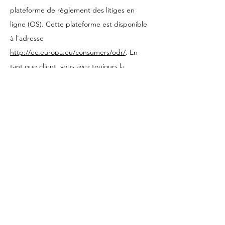
plateforme de règlement des litiges en
ligne (OS). Cette plateforme est disponible
à l'adresse
http://ec.europa.eu/consumers/odr/
. En
tant que client, vous avez toujours la
possibilité de contacter le conseil
d'arbitrage de la Commission européenne.
Nous ne sommes ni disposés à, ni obligés
de, participer à une procédure de
règlement des litiges devant un conseil
d'arbitrage de la consommation.
E-mail :
Tél :
Fax :
Adresse :