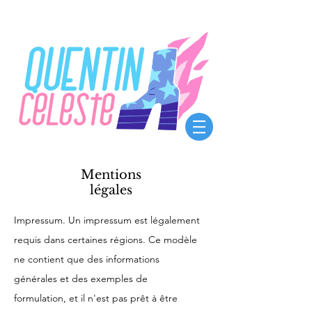
Mentions
légales
Impressum. Un impressum est légalement
requis dans certaines régions. Ce modèle
ne contient que des informations
générales et des exemples de
formulation, et il n'est pas prêt à être